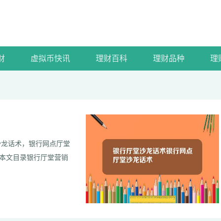
财
虚拟币快讯
理财百科
理财品种
理
沙龙话术，银行网点厅堂
本文目录银行厅堂营销