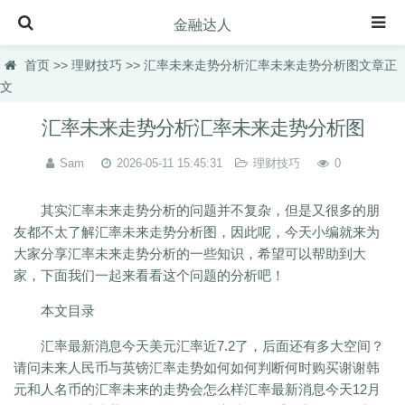
金融达人
首页
首页
>>
理财技巧
>> 汇率未来走势分析汇率未来走势分析图文章正
文
保险知识
汇率未来走势分析汇率未来走势分析图
理财规划
Sam
2026-05-11 15:45:31
理财技巧
0
投资理财
虚拟币快讯
其实汇率未来走势分析的问题并不复杂，但是又很多的朋
友都不太了解汇率未来走势分析图，因此呢，今天小编就来为
理财百科
大家分享汇率未来走势分析的一些知识，希望可以帮助到大
理财品种
家，下面我们一起来看看这个问题的分析吧！
理财产品
本文目录
汽车百科
汇率最新消息今天美元汇率近7.2了，后面还有多大空间？
请问未来人民币与英镑汇率走势如何如何判断何时购买谢谢韩
元和人名币的汇率未来的走势会怎么样汇率最新消息今天12月