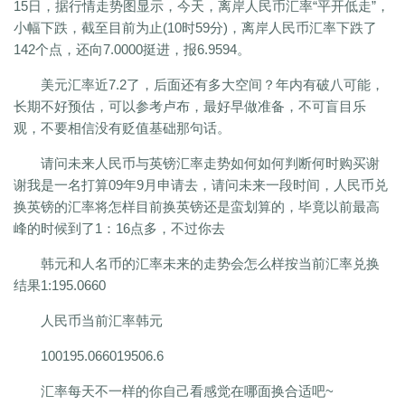
15日，据行情走势图显示，今天，离岸人民币汇率“平开低走”，
小幅下跌，截至目前为止(10时59分)，离岸人民币汇率下跌了
142个点，还向7.0000挺进，报6.9594。
美元汇率近7.2了，后面还有多大空间？年内有破八可能，
长期不好预估，可以参考卢布，最好早做准备，不可盲目乐
观，不要相信没有贬值基础那句话。
请问未来人民币与英镑汇率走势如何如何判断何时购买谢
谢我是一名打算09年9月申请去，请问未来一段时间，人民币兑
换英镑的汇率将怎样目前换英镑还是蛮划算的，毕竟以前最高
峰的时候到了1：16点多，不过你去
韩元和人名币的汇率未来的走势会怎么样按当前汇率兑换
结果1:195.0660
人民币当前汇率韩元
100195.066019506.6
汇率每天不一样的你自己看感觉在哪面换合适吧~