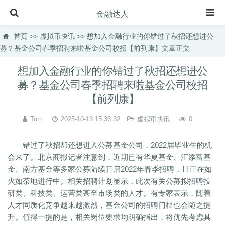
金融达人
首页
首页
>>
虚拟币快讯
>> 想加入金融行业的你错过了秋招还想进公
募？基金公司春季招聘来啦基金公司校招【前列康】文章正文
保险知识
想加入金融行业的你错过了秋招还想进公
理财规划
募？基金公司春季招聘来啦基金公司校招
投资理财
【前列康】
虚拟币快讯
Tom
2025-10-13 15:36:32
虚拟币快讯
0
理财百科
错过了秋招却还想进入公募基金公司，2022届毕业生的机
理财品种
会来了。北京商报记者注意到，近期已有华夏基金、汇添富基
理财产品
金、南方基金等多家公募陆续开启2022年春季招聘，且正在如
火如荼地进行中。相关招聘计划显示，此次有关公募拟招聘投
汽车百科
研类、科技类、运营类甚至市场类的人才。有专家表示，随着
人才同质化竞争越来越激烈，基金公司的招聘门槛也会随之提
升。值得一提的是，相关岗位要求均明确指出，将优先考虑具