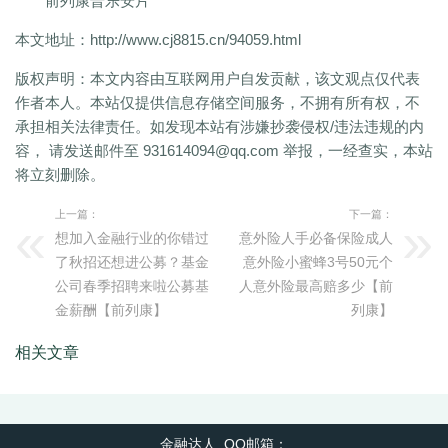
前列康普乐安片
本文地址：
http://www.cj8815.cn/94059.html
版权声明：
本文内容由互联网用户自发贡献，该文观点仅代表
作者本人。本站仅提供信息存储空间服务，不拥有所有权，不
承担相关法律责任。如发现本站有涉嫌抄袭侵权/违法违规的内
容， 请发送邮件至 931614094@qq.com 举报，一经查实，本站
将立刻删除。
上一篇：
下一篇：
想加入金融行业的你错过
意外险人手必备保险成人
了秋招还想进公募？基金
意外险小蜜蜂3号50元个
公司春季招聘来啦公募基
人意外险最高赔多少【前
金薪酬【前列康】
列康】
相关文章
金融达人 QQ邮箱：