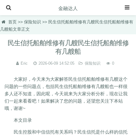
金融达人
首页
首页
>>
保险知识
>> 民生信托船舶维修有几艘民生信托船舶维修有
几艘船文章正文
保险知识
民生信托船舶维修有几艘民生信托船舶维修
理财规划
有几艘船
投资理财
Eric
2026-06-09 14:52:05
保险知识
0
虚拟币快讯
理财百科
大家好，今天来为大家解答民生信托船舶维修有几艘这个
问题的一些问题点，包括民生信托船舶维修有几艘船也一样很
理财品种
多人还不知道，因此呢，今天就来为大家分析分析，现在让我
们一起来看看吧！如果解决了您的问题，还望您关注下本站
理财产品
哦，谢谢~
汽车百科
本文目录
民生控股和中信信托有关系吗？民生信托是什么样的信托