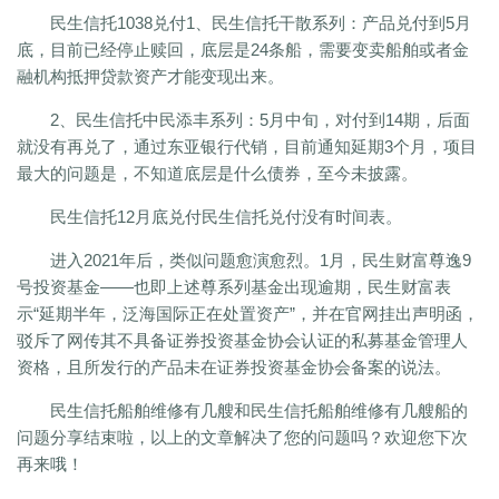
民生信托1038兑付1、民生信托干散系列：产品兑付到5月
底，目前已经停止赎回，底层是24条船，需要变卖船舶或者金
融机构抵押贷款资产才能变现出来。
2、民生信托中民添丰系列：5月中旬，对付到14期，后面
就没有再兑了，通过东亚银行代销，目前通知延期3个月，项目
最大的问题是，不知道底层是什么债券，至今未披露。
民生信托12月底兑付民生信托兑付没有时间表。
进入2021年后，类似问题愈演愈烈。1月，民生财富尊逸9
号投资基金——也即上述尊系列基金出现逾期，民生财富表
示“延期半年，泛海国际正在处置资产”，并在官网挂出声明函，
驳斥了网传其不具备证券投资基金协会认证的私募基金管理人
资格，且所发行的产品未在证券投资基金协会备案的说法。
民生信托船舶维修有几艘和民生信托船舶维修有几艘船的
问题分享结束啦，以上的文章解决了您的问题吗？欢迎您下次
再来哦！