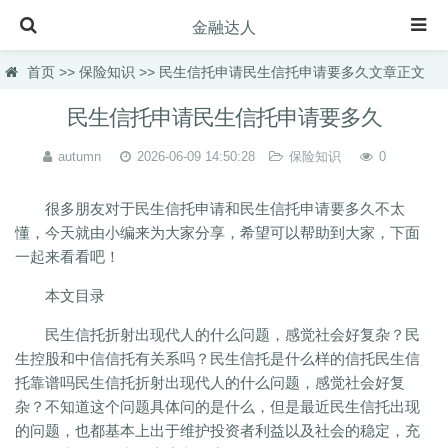
金融达人
首页
首页
>>
保险知识
>> 民生信托申请民生信托申请要多久文章正文
保险知识
民生信托申请民生信托申请要多久
理财规划
autumn
2026-06-09 14:50:28
保险知识
0
投资理财
很多朋友对于民生信托申请和民生信托申请要多久不太
虚拟币快讯
懂，今天就由小编来为大家分享，希望可以帮助到大家，下面
一起来看看吧！
理财百科
本文目录
理财品种
民生信托折射出现代人的什么问题，感觉社会好复杂？民
理财产品
生控股和中信信托有关系吗？民生信托是什么样的信托民生信
汽车百科
托靠谱吗民生信托折射出现代人的什么问题，感觉社会好复
杂？不知道这个问题具体问的是什么，但是最近民生信托出现
的问题，也都基本上出于维护投资者利益以及社会的稳定，充