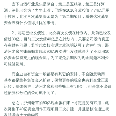
当下白酒行业龙头是茅台，第二是五粮液，第三是洋河
酒，泸州老窖为了力争上游，已经在2016年就投资了74亿元用
于技改，此次再次募集资金是为了第二期项目，看来这次募集
资金没有什么值得担忧的事情。
2，前期已经发债过，此次再次发债在计划内。此前已经发
债过30亿，目前二次发债40亿是在计划内，只要公司没有真正
存在财务问题，监管此次核准通过就说明认可了这种行为，那
泸州老窖的账面躺着现金90亿再次进行发债就是为了不动用90
亿资金保持充足的现金流，为了避免后期因为现金问题不利公
司稳健发展。
而企业自有资金一般都是有其它的安排，不会随意动用，
基本都是靠募集资金来扩建，保留更多的现金也有利企业正常
运转，整体来讲，泸州老窖和那些账上有“现金”，但是拿不出钱
还债务和分红的公司就不同了。
总之，泸州老窖的90亿现金躺在账上肯定是另有它用，此
次募集了40亿资金用作工程项目二次扩建，并且是核准通过就
说明没有太大的问题。