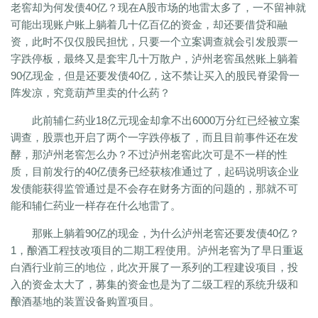
老窖却为何发债40亿？现在A股市场的地雷太多了，一不留神就
可能出现账户账上躺着几十亿百亿的资金，却还要借贷和融
资，此时不仅仅股民担忧，只要一个立案调查就会引发股票一
字跌停板，最终又是套牢几十万散户，泸州老窖虽然账上躺着
90亿现金，但是还要发债40亿，这不禁让买入的股民脊梁骨一
阵发凉，究竟葫芦里卖的什么药？
此前辅仁药业18亿元现金却拿不出6000万分红已经被立案
调查，股票也开启了两个一字跌停板了，而且目前事件还在发
酵，那泸州老窖怎么办？不过泸州老窖此次可是不一样的性
质，目前发行的40亿债务已经获核准通过了，起码说明该企业
发债能获得监管通过是不会存在财务方面的问题的，那就不可
能和辅仁药业一样存在什么地雷了。
那账上躺着90亿的现金，为什么泸州老窖还要发债40亿？
1，酿酒工程技改项目的二期工程使用。泸州老窖为了早日重返
白酒行业前三的地位，此次开展了一系列的工程建设项目，投
入的资金太大了，募集的资金也是为了二级工程的系统升级和
酿酒基地的装置设备购置项目。