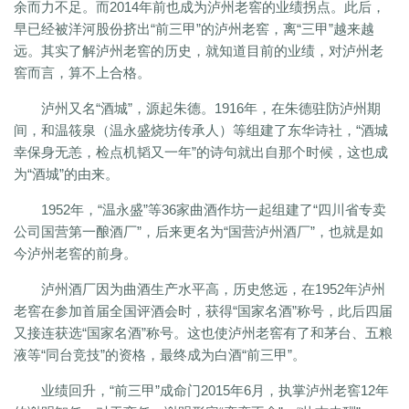
余而力不足。而2014年前也成为泸州老窖的业绩拐点。此后，
早已经被洋河股份挤出“前三甲”的泸州老窖，离“三甲”越来越
远。其实了解泸州老窖的历史，就知道目前的业绩，对泸州老
窖而言，算不上合格。
泸州又名“酒城”，源起朱德。1916年，在朱德驻防泸州期
间，和温筱泉（温永盛烧坊传承人）等组建了东华诗社，“酒城
幸保身无恙，检点机韬又一年”的诗句就出自那个时候，这也成
为“酒城”的由来。
1952年，“温永盛”等36家曲酒作坊一起组建了“四川省专卖
公司国营第一酿酒厂”，后来更名为“国营泸州酒厂”，也就是如
今泸州老窖的前身。
泸州酒厂因为曲酒生产水平高，历史悠远，在1952年泸州
老窖在参加首届全国评酒会时，获得“国家名酒”称号，此后四届
又接连获选“国家名酒”称号。这也使泸州老窖有了和茅台、五粮
液等“同台竞技”的资格，最终成为白酒“前三甲”。
业绩回升，“前三甲”成命门2015年6月，执掌泸州老窖12年