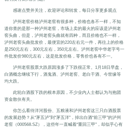
感谢点赞并关注，欢迎评论和转发，每日分享更多观点
泸州老窖价格泸州老窖有很多种，价格也各不一样，不知
道你查的是那一种泸州老窖，市场上卖的最火的应该是泸州老
窖头曲，但是，泸州老窖头曲就有四种，而且价格也不一样，
泸州老窖头曲批发价，最便宜的220左右元一件，再往上的价格
是250元左右，300元左右，350元左右。泸州老窖中华老字号一
件批发价980元左右，这是批发价格，零售价也各有不一。
泸州老窖股票大跌原因涨多了下跌很正常。1月18日早盘，
白酒概念继续下行，酒鬼酒、泸州老窖、老白干酒、今世缘等
均大跌。
此轮白酒股下跌的根本原因，不少业内人士都认为与抱团
资金散伙有关。
你怎么看待洋河股份、五粮液和泸州老窖这三只白酒股票
的发展趋势？从“茅五泸”到“茅五洋”，掉出白酒“前三甲”的泸州
老窖（000568.SZ），这些年一直喊着“重回三甲”，却似乎心有