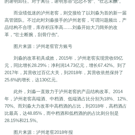
的谢明卸任。对于离任，谢明形容“恋恋不舍”、“壮志未酬”。
而业绩低迷的泸州老窖，则交接给了以刘淼为首的新一届
高管团队。不过此时刘淼接手的泸州老窖，可谓问题频出，产
品结构不合理，库存积压率高……刘淼开始大刀阔斧的改
革，“壮士断腕，刮骨疗伤”。
图片来源：泸州老窖官方账号
刘淼的改革初具成效，2015年，泸州老窖实现营收69亿
元，同比增长28.29%；净利润14.73亿元，增长67.42%。到了
2017年，其营收过百亿大关，到2018年，其营收依然保持了
25.6%的增长，达130亿元。
此外，刘淼一直致力于泸州老窖的产品结构改革。2014
年，泸州老窖高端酒、中档酒、低端酒占比分别为18%、12%、
70%。而刘淼大力改革中高档酒的占比，到2018年，高档酒占
比最高，达48.85%，而中档酒和低档酒的的占比则分别是
28.15%和21.5%。
图片来源：泸州老窖2018年报