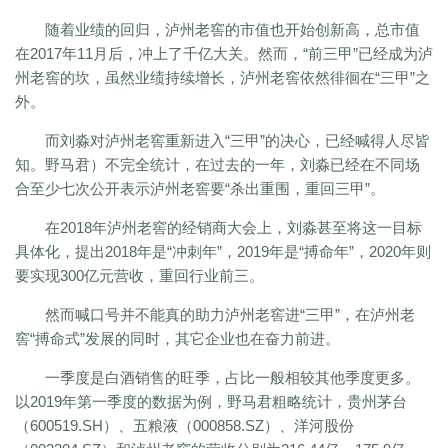
随着业绩的回归，泸州老窖的市值也开始创新高，总市值
在2017年11月后，冲上了千亿大关。然而，“前三甲”已经成为泸
州老窖的坎，虽然业绩持续增长，泸州老窖依然徘徊在“三甲”之
外。
而刘淼对泸州老窖重新进入“三甲”的决心，已经喊得人尽皆
知。野马君）不完全统计，在过去的一年，刘淼已经在不同场
合至少七次公开表示泸州老窖要“杀出重围，重回三甲”。
在2018年泸州老窖的经销商大会上，刘淼甚至将这一目标
具体化，提出2018年是“冲刺年”，2019年是“搏命年”，2020年则
要实现300亿元营收，重回行业前三。
然而喊口号并不能真的助力泸州老窖进“三甲”，在泸州老
窖“搏命式”发展的同时，其它企业也在奋力前进。
一季度是白酒销售的旺季，占比一般相较其他季度更多。
以2019年第一季度的数据为例，野马君粗略统计，贵州茅台
（600519.SH）、五粮液（000858.SZ）、洋河股份