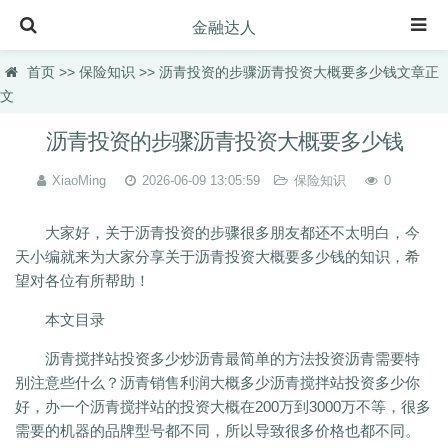
金融达人
首页
首页
>>
保险知识
>> 沥青投资的步骤沥青投资大概要多少钱文章正
文
保险知识
沥青投资的步骤沥青投资大概要多少钱
理财规划
XiaoMing
2026-06-09 13:05:59
保险知识
0
投资理财
虚拟币快讯
大家好，关于沥青投资的步骤很多朋友都还不太明白，今
天小编就来为大家分享关于沥青投资大概要多少钱的知识，希
理财百科
望对各位有所帮助！
理财品种
本文目录
理财产品
沥青搅拌站投资多少炒沥青最简单的方法投资沥青需要特
汽车百科
别注意些什么？沥青销售利润大概多少沥青搅拌站投资多少你
好，办一个沥青搅拌站的投资大概在200万到3000万不等，很多
需要的机器的品牌型号都不同，所以导致很多价格也都不同。