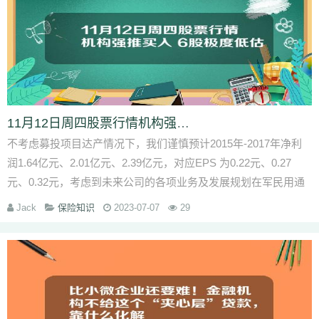
11月12日周四股票行情机构强推买入 6股极度低估
不考虑募投项目达产情况下，我们谨慎预计2015年-2017年净利
润1.64亿元、2.01亿元、2.39亿元，对应EPS 为0.22元、0.27
元、0.32元，考虑到未来公司的各项业务及发展规划在军民用通
讯及信息化市场上拥有广阔的发展前景，因...
Jack
保险知识
2023-07-07
29