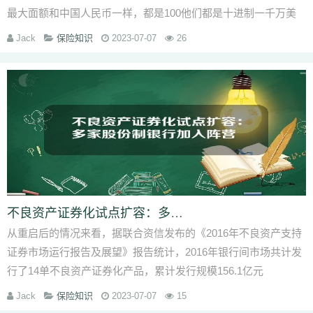
最大面额和中国人民币一样，都是100他们都是十进制一千万美
元等于多少人民币汇率的变化都是有浮...
Jack
保险知识
2023-07-07
26
不良资产证券化试点扩容：多家股份制银行加入阵营
从重启后的情况来看，据联合资信发布的《2016年不良资产支持
证券市场运行报告及展望》报告统计，2016年银行间市场共计发
行了14单不良资产证券化产品，累计发行规模156.1亿元
Jack
保险知识
2023-07-07
15