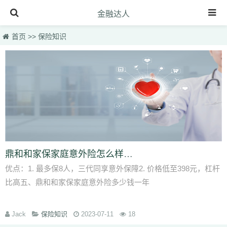
金融达人
首页
首页
>>
保险知识
保险知识
理财规划
投资理财
虚拟币快讯
理财百科
理财品种
鼎和和家保家庭意外险怎么样-多少钱一年-值得买吗-
优点：1. 最多保8人，三代同享意外保障2. 价格低至398元，杠杆
理财产品
比高五、鼎和和家保家庭意外险多少钱一年
汽车百科
Jack
保险知识
2023-07-11
18