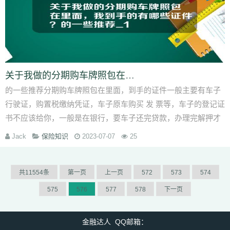
关于我做的分期购车牌照包在里面，我到手的有哪些证件？的一些推荐_1
的一些推荐分期购车牌照包在里面，到手的证件一般主要有车子
行驶证，购置税缴纳凭证，车子原车购买 发 票等，车子的登记证
书不应该给你，一般是在银行，要车子还完贷款，办理完解押才
可给你
Jack
保险知识
2023-07-07
25
共11554条
第一页
上一页
572
573
574
575
576
577
578
下一页
金融达人 QQ邮箱：