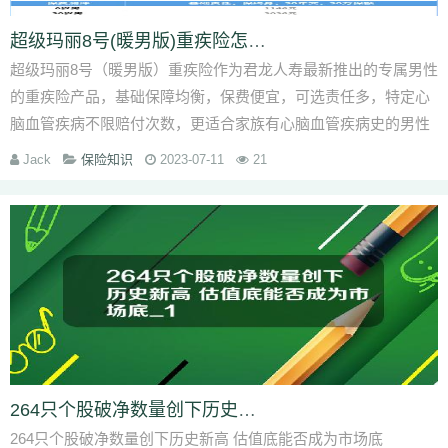
超级玛丽8号(暖男版)重疾险怎么样？怎么买？男性投保要多少钱？
超级玛丽8号（暖男版）重疾险作为君龙人寿最新推出的专属男性
的重疾险产品，基础保障均衡，保费便宜，可选责任多，特定心
脑血管疾病不限赔付次数，更适合家族有心脑血管疾病史的男性
投保
Jack
保险知识
2023-07-11
21
264只个股破净数量创下历史新高 估值底能否成为市场底_1
264只个股破净数量创下历史新高 估值底能否成为市场底