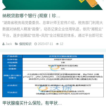
纳税贷款哪个银行 (观察丨珍惜信用修复机会 诚信纳税享“甜头”)_1
”湖南省税务局党委委员、总审计师王宏伟介绍，税务部门利用大
数据对纳税人精准“画像”，动态记录企业信用轨迹，依托“湘税云”
平台，逐步创建起“信用+风险”全过程监控体系，通过平台即可实
时了解企业纳税状况
Jack
保险知识
2023-07-11
12
甲状腺瘤买什么保险，有甲状腺疾病买个什么样的保险_1